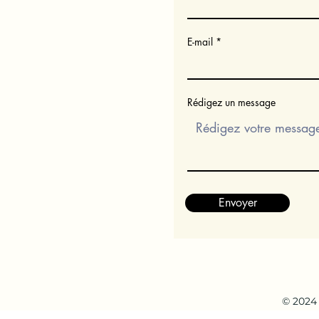
E-mail
Rédigez un message
Envoyer
© 2024